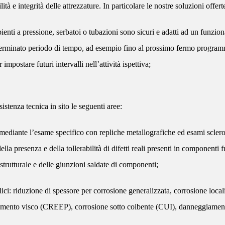
ilità e integrità delle attrezzature. In particolare le nostre soluzioni offe
pienti a pressione, serbatoi o tubazioni sono sicuri e adatti ad un funzi
 determinato periodo di tempo, ad esempio fino al prossimo fermo progra
 impostare futuri intervalli nell’attività ispettiva;
stenza tecnica in sito le seguenti aree:
, mediante l’esame specifico con repliche metallografiche ed esami scler
lla presenza e della tollerabilità di difetti reali presenti in componenti 
strutturale e delle giunzioni saldate di componenti;
i: riduzione di spessore per corrosione generalizzata, corrosione locali
rimento visco (CREEP), corrosione sotto coibente (CUI), danneggiament