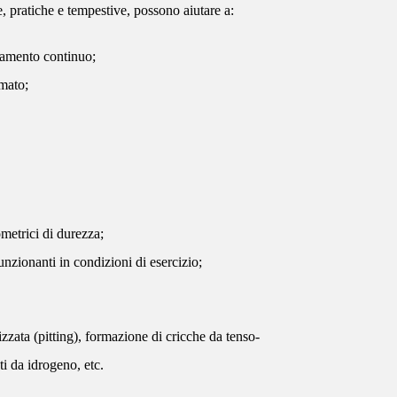
rte, pratiche e tempestive, possono aiutare a:
onamento continuo;
mmato;
ometrici di durezza;
funzionanti in condizioni di esercizio;
zzata (pitting), formazione di cricche da tenso-
i da idrogeno, etc.