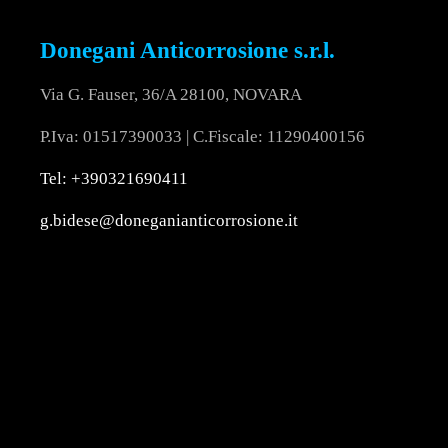
Donegani Anticorrosione s.r.l.
Via G. Fauser, 36/A 28100, NOVARA
P.Iva: 01517390033 | C.Fiscale: 11290400156
Tel: +390321690411
g.bidese@doneganianticorrosione.it