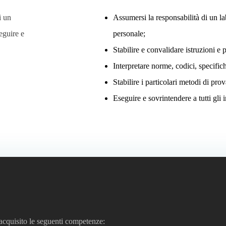
i un
Assumersi la responsabilità di un la
eguire e
personale;
Stabilire e convalidare istruzioni e 
Interpretare norme, codici, specific
Stabilire i particolari metodi di pro
Eseguire e sovrintendere a tutti gli i
r acquisito le seguenti competenze: