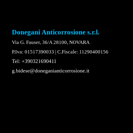
Donegani Anticorrosione s.r.l.
Via G. Fauser, 36/A 28100, NOVARA
P.Iva: 01517390033 | C.Fiscale: 11290400156
Tel: +390321690411
g.bidese@doneganianticorrosione.it