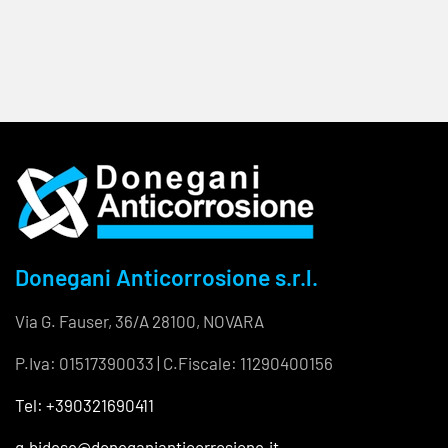
Donegani Anticorrosione s.r.l.
Via G. Fauser, 36/A 28100, NOVARA
P.Iva: 01517390033 | C.Fiscale: 11290400156
Tel: +390321690411
g.bidese@doneganianticorrosione.it