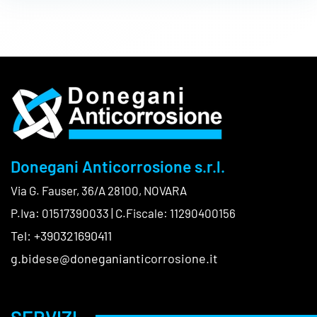
Donegani Anticorrosione s.r.l.
Via G. Fauser, 36/A 28100, NOVARA
P.Iva: 01517390033 | C.Fiscale: 11290400156
Tel: +390321690411
g.bidese@doneganianticorrosione.it