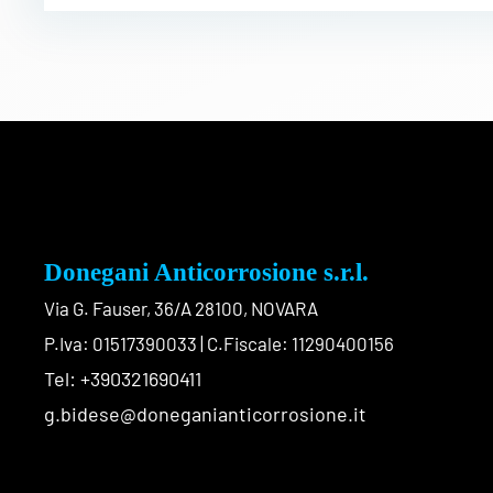
Donegani Anticorrosione s.r.l.
Via G. Fauser, 36/A 28100, NOVARA
P.Iva: 01517390033 | C.Fiscale: 11290400156
Tel: +390321690411
g.bidese@doneganianticorrosione.it