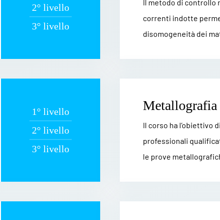
Il metodo di controllo
2° livello
correnti indotte permet
3° livello
disomogeneità dei mate
Metallografia
1° livello
Il corso ha l’obiettivo 
2° livello
professionali qualifica
3° livello
le prove metallografich