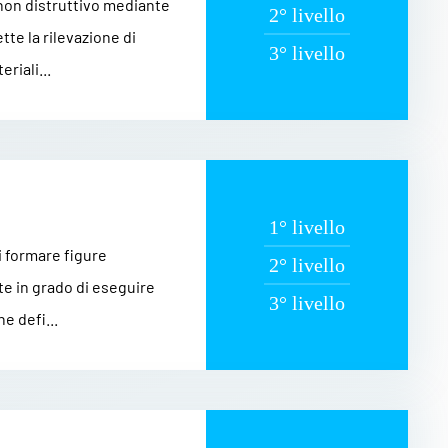
 non distruttivo mediante
2° livello
te la rilevazione di
3° livello
riali...
1° livello
di formare figure
2° livello
te in grado di eseguire
3° livello
e defi...