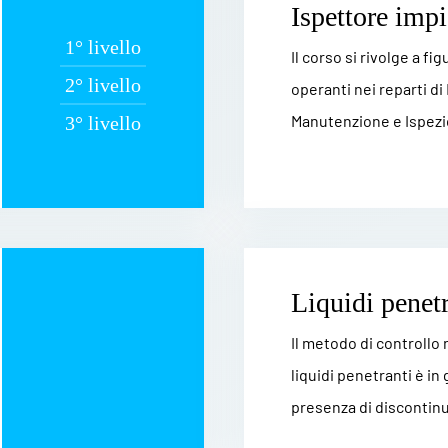
Ispettore impi
1° livello
Il corso si rivolge a fi
2° livello
operanti nei reparti di
Manutenzione e Ispezio
3° livello
Liquidi penetr
Il metodo di controllo
liquidi penetranti è in 
presenza di discontinui