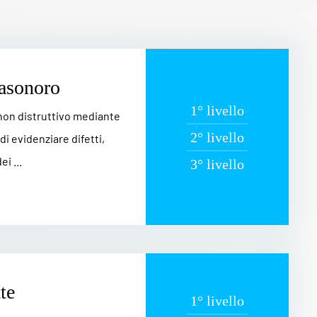
rasonoro
1° livello
 non distruttivo mediante
2° livello
di evidenziare difetti,
i ...
3° livello
te
1° livello