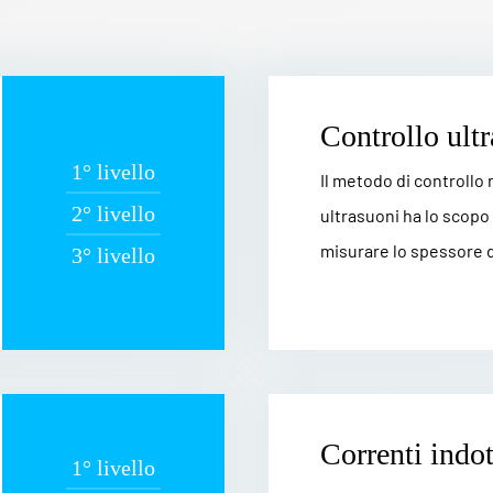
Controllo ult
1° livello
Il metodo di controllo
2° livello
ultrasuoni ha lo scopo 
misurare lo spessore de
3° livello
Correnti indot
1° livello