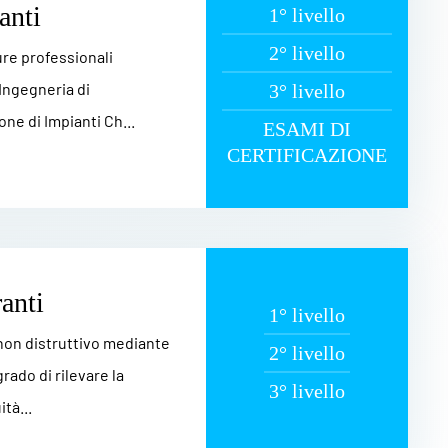
anti
1° livello
2° livello
gure professionali
 Ingegneria di
3° livello
ne di Impianti Ch...
ESAMI DI
CERTIFICAZIONE
anti
1° livello
 non distruttivo mediante
2° livello
grado di rilevare la
3° livello
tà...